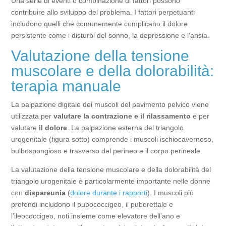
Una serie di eventi o combinazione di fattori possono
contribuire allo sviluppo del problema. I fattori perpetuanti
includono quelli che comunemente complicano il dolore
persistente come i disturbi del sonno, la depressione e l’ansia.
Valutazione della tensione
muscolare e della dolorabilità:
terapia manuale
La palpazione digitale dei muscoli del pavimento pelvico viene
utilizzata per
valutare la contrazione e il rilassamento
e per
valutare
il dolore
. La palpazione esterna del triangolo
urogenitale (figura sotto) comprende i muscoli ischiocavernoso,
bulbospongioso e trasverso del perineo e il corpo perineale.
La valutazione della tensione muscolare e della dolorabilità del
triangolo urogenitale è particolarmente importante nelle donne
con
dispareunia
(
dolore durante i rapporti
). I muscoli più
profondi includono il pubococcigeo, il puborettale e
l’ileococcigeo, noti insieme come elevatore dell’ano e