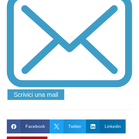
Scrivici una mail

Facebook

Twitter

Linkedin