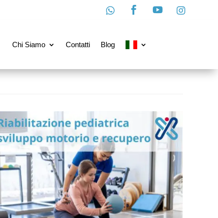




Chi Siamo
Contatti
Blog