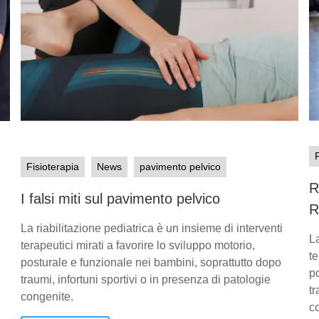
Fisioterapia
News
pavimento pelvico
R
I falsi miti sul pavimento pelvico
R
La riabilitazione pediatrica è un insieme di interventi
La
terapeutici mirati a favorire lo sviluppo motorio,
te
posturale e funzionale nei bambini, soprattutto dopo
p
traumi, infortuni sportivi o in presenza di patologie
tr
congenite.
c