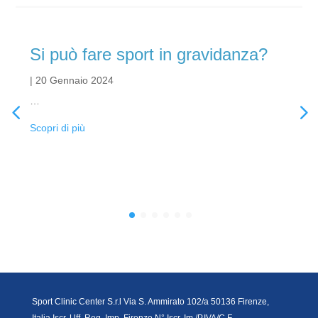
Si può fare sport in gravidanza?
|
20 Gennaio 2024
…
Scopri di più
Sport Clinic Center S.r.l Via S. Ammirato 102/a 50136 Firenze,
Italia Iscr. Uff. Reg. Imp. Firenze N° Iscr. Im./P.IVA/C.F.