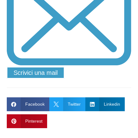
Scrivici una mail

Facebook

Twitter

Linkedin

Pinterest