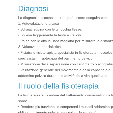
Diagnosi
La diagnosi di diastasi dei retti può essere eseguita con:
1. Autovalutazione a casa
◦ Sdraiati supina con le ginocchia flesse.
◦ Solleva leggermente la testa e i talloni.
◦ Palpa con le dita la linea mediana per misurare la distanza 
2. Valutazione specialistica
◦ Fisiatra o fisioterapista specialista in fisioterapia muscolo
specialista in fisioterapia del pavimento pelvico
◦ Misurazione della separazione con centimetro o ecografia
◦ Valutazione generale del movimento e della capacità e qual
addomino pelvica durante le attività della vita quotidiana
Il ruolo della fisioterapia
La fisioterapia è il cardine del trattamento conservativo della 
sono:
• Rendere più funzionali e competenti i muscoli addomino-p
obliqui, pavimento pelvico, muscoli della schiena)