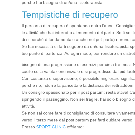
perchè hai bisogno di un/una fisioterapista.
Tempistiche di recupero
Il percorso di recupero è spontaneo entro l’anno. Consiglia
le attività che hai interrotto al momento del parto. Se ti sei
di si perchè è fondamentale anche nel pot-parto) riprendi co
Se hai necessità di farti seguore da un/una fisioterapista sp
tuo punto di partenza. Ad ogni modo, per rendere un distret
bisogno di una progressione di esercizi per circa tre mesi. N
cucito sulla valutazione iniziale e si progredisce dal più facile 
Con costanza e supervisione, è possibile migliorare significa
perchè no, ridurre la pancetta e la distanza dei retti addomin
Un consiglio spassionato per il post partum: resta attiva
spingendo il passeggino. Non sei fragile, hai solo bisogno 
attività.
Se non sai come fare ti consigliamo di consultare vivamente 
verso il terzo mese dal post partum per farti guidare verso i
Presso
SPORT CLINIC
offriamo: