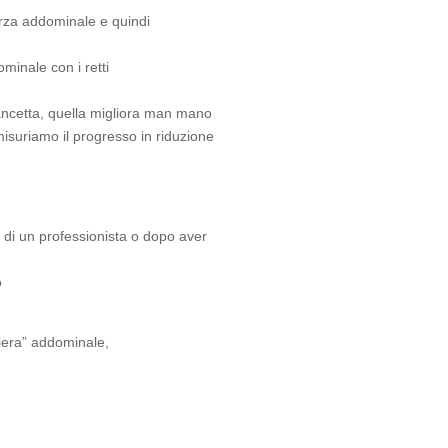
forza addominale e quindi
ominale con i retti
pancetta, quella migliora man mano
misuriamo il progresso in riduzione
da di un professionista o dopo aver
o
ciera” addominale,