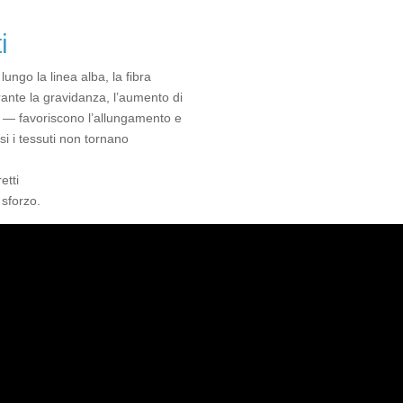
i
ungo la linea alba, la fibra
urante la gravidanza, l’aumento di
na — favoriscono l’allungamento e
asi i tessuti non tornano
etti
 sforzo.