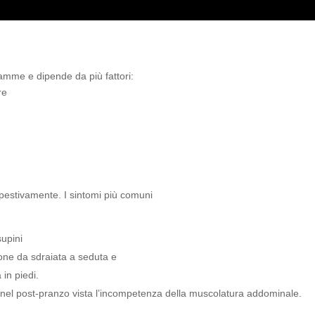
amme e dipende da più fattori:
re
mpestivamente. I sintomi più comuni
supini
ione da sdraiata a seduta e
 in piedi.
 nel post-pranzo vista l’incompetenza della muscolatura addominale.