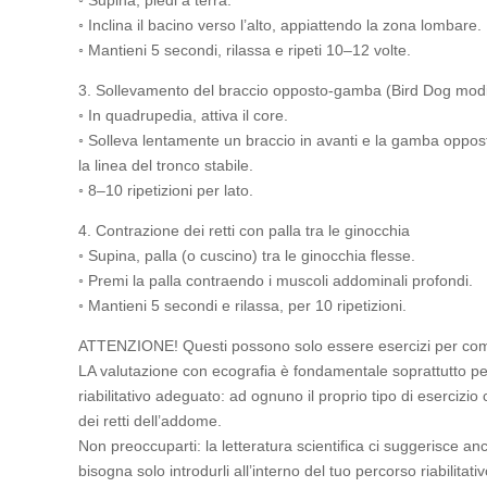
◦ Inclina il bacino verso l’alto, appiattendo la zona lombare.
◦ Mantieni 5 secondi, rilassa e ripeti 10–12 volte.
3. Sollevamento del braccio opposto-gamba (Bird Dog modi
◦ In quadrupedia, attiva il core.
◦ Solleva lentamente un braccio in avanti e la gamba oppo
la linea del tronco stabile.
◦ 8–10 ripetizioni per lato.
4. Contrazione dei retti con palla tra le ginocchia
◦ Supina, palla (o cuscino) tra le ginocchia flesse.
◦ Premi la palla contraendo i muscoli addominali profondi.
◦ Mantieni 5 secondi e rilassa, per 10 ripetizioni.
ATTENZIONE! Questi possono solo essere esercizi per com
LA valutazione con ecografia è fondamentale soprattutto pe
riabilitativo adeguato: ad ognuno il proprio tipo di esercizio
dei retti dell’addome.
Non preoccuparti: la letteratura scientifica ci suggerisce anc
bisogna solo introdurli all’interno del tuo percorso riabilitati