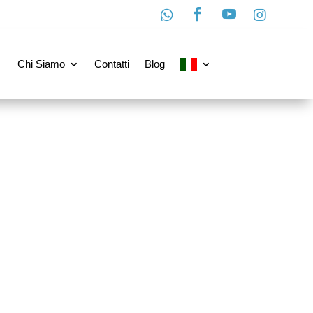




Chi Siamo
Contatti
Blog