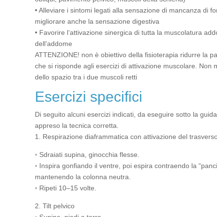
• Alleviare i sintomi legati alla sensazione di mancanza di 
migliorare anche la sensazione digestiva
• Favorire l’attivazione sinergica di tutta la muscolatura add
dell’addome
ATTENZIONE! non è obiettivo della fisioterapia ridurre la 
che si risponde agli esercizi di attivazione muscolare. Non 
dello spazio tra i due muscoli retti
Esercizi specifici
Di seguito alcuni esercizi indicati, da eseguire sotto la gui
appreso la tecnica corretta.
1. Respirazione diaframmatica con attivazione del trasvers
◦ Sdraiati supina, ginocchia flesse.
◦ Inspira gonfiando il ventre, poi espira contraendo la “pan
mantenendo la colonna neutra.
◦ Ripeti 10–15 volte.
2. Tilt pelvico
◦ Supina, piedi a terra.