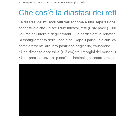
• Tempistiche di recupero e consigli pratici.
Che cos’è la diastasi dei rett
La diastasi dei muscoli retti dell’addome è una separazione l
connettivale che unisce i due muscoli retti (i “six-pack”). D
volume dell’utero e degli ormoni — in particolare la relaxi
l’assottigliamento della linea alba. Dopo il parto, in alcuni c
completamente alla loro posizione originaria, causando:
• Una distanza eccessiva (> 2 cm) tra i margini dei muscoli r
• Una protuberanza o “pinna” addominale, soprattutto sotto