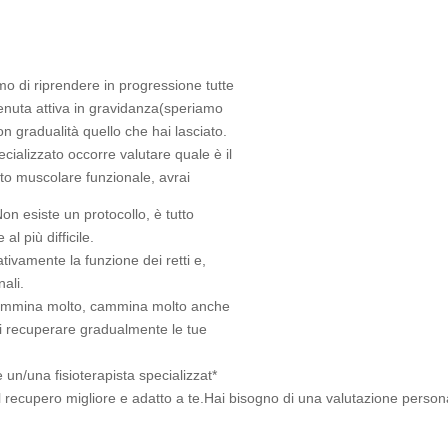
mo di riprendere in progressione tutte
 tenuta attiva in gravidanza(speriamo
n gradualità quello che hai lasciato.
ecializzato occorre valutare quale è il
to muscolare funzionale, avrai
on esiste un protocollo, è tutto
al più difficile.
tivamente la funzione dei retti e,
ali.
! Cammina molto, cammina molto anche
di recuperare gradualmente le tue
un/una fisioterapista specializzat*
l recupero migliore e adatto a te.
Hai bisogno di una valutazione person