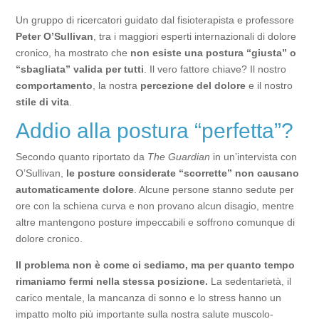
Un gruppo di ricercatori guidato dal fisioterapista e professore
Peter O’Sullivan
, tra i maggiori esperti internazionali di dolore
cronico, ha mostrato che
non esiste una postura “giusta” o
“sbagliata” valida per tutti
. Il vero fattore chiave? Il nostro
comportamento
, la nostra
percezione del dolore
e il nostro
stile di vita
.
Addio alla postura “perfetta”?
Secondo quanto riportato da
The Guardian
in un’intervista con
O’Sullivan,
le posture considerate “scorrette” non causano
automaticamente dolore
. Alcune persone stanno sedute per
ore con la schiena curva e non provano alcun disagio, mentre
altre mantengono posture impeccabili e soffrono comunque di
dolore cronico.
Il problema non è come ci sediamo, ma per quanto tempo
rimaniamo fermi nella stessa posizione.
La sedentarietà, il
carico mentale, la mancanza di sonno e lo stress hanno un
impatto molto più importante sulla nostra salute muscolo-