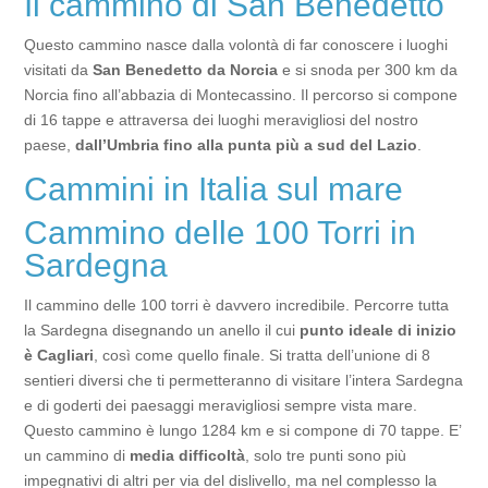
Il cammino di San Benedetto
Questo cammino nasce dalla volontà di far conoscere i luoghi
visitati da
San Benedetto da Norcia
e si snoda per 300 km da
Norcia fino all’abbazia di Montecassino. Il percorso si compone
di 16 tappe e attraversa dei luoghi meravigliosi del nostro
paese,
dall’Umbria fino alla punta più a sud del Lazio
.
Cammini in Italia sul mare
Cammino delle 100 Torri in
Sardegna
Il cammino delle 100 torri è davvero incredibile. Percorre tutta
la Sardegna disegnando un anello il cui
punto ideale di inizio
è Cagliari
, così come quello finale. Si tratta dell’unione di 8
sentieri diversi che ti permetteranno di visitare l’intera Sardegna
e di goderti dei paesaggi meravigliosi sempre vista mare.
Questo cammino è lungo 1284 km e si compone di 70 tappe. E’
un cammino di
media difficoltà
, solo tre punti sono più
impegnativi di altri per via del dislivello, ma nel complesso la