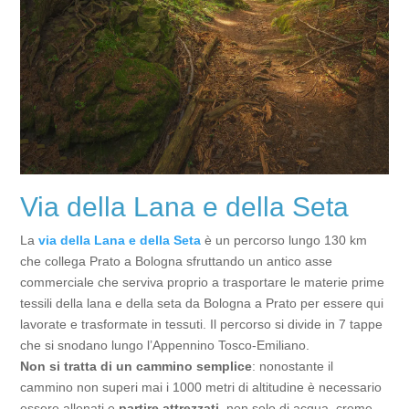
Via della Lana e della Seta
La
via della Lana e della Seta
è un percorso lungo 130 km
che collega Prato a Bologna sfruttando un antico asse
commerciale che serviva proprio a trasportare le materie prime
tessili della lana e della seta da Bologna a Prato per essere qui
lavorate e trasformate in tessuti. Il percorso si divide in 7 tappe
che si snodano lungo l’Appennino Tosco-Emiliano.
Non si tratta di un cammino semplice
: nonostante il
cammino non superi mai i 1000 metri di altitudine è necessario
essere allenati e
partire attrezzati
, non solo di acqua, creme