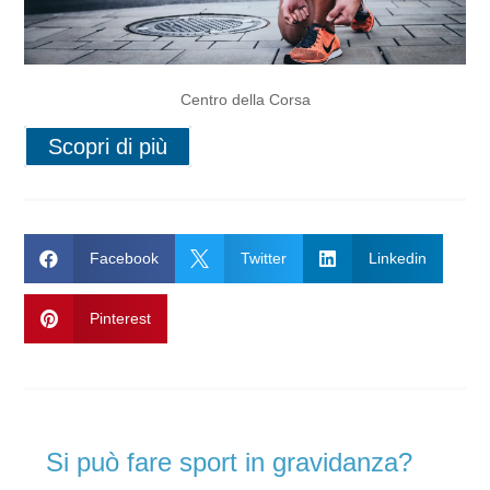
Centro della Corsa
Scopri di più

Facebook

Twitter

Linkedin

Pinterest
Si può fare sport in gravidanza?