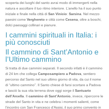
scoperta dei luoghi del santo avrai modo di immergerti nella
natura e ascoltare il tuo ritmo interiore. L’anello ha il suo punto
iniziale e finale nella città di
San Vinicio
:
Sarsina
. Nel mezzo
paesini come
Verghereto
e città come
Cesena
, oltre a boschi,
dolci paesaggi collinari e pianure.
I cammini spirituali in Italia: i
più conosciuti
Il cammino di Sant’Antonio e
l’Ultimo cammino
Si tratta di due cammini separati. Il secondo infatti è il cammino
di 24 km che collega
Camposampiero a Padova
, sentiero
percorso dal Santo nel suo ultimo giorno di vita, da cui il nome
di “ultimo cammino”. Il Santo chiese di farsi scortare a Padova
e lasciò la sua vita terrena dove oggi sorge il
Santuario
dell’Arcella
. Il
cammino di Sant’Antonio
, invece, ripercorre le
strade del Santo in vita e ne celebra i momenti salienti, come
l’incontro con San Francesco d’Assisi, il suo primo convento in