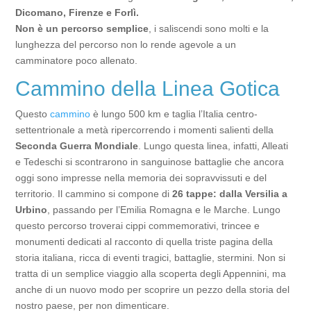
Dicomano, Firenze e Forlì.
Non è un percorso semplice
, i saliscendi sono molti e la
lunghezza del percorso non lo rende agevole a un
camminatore poco allenato.
Cammino della Linea Gotica
Questo
cammino
è lungo 500 km e taglia l’Italia centro-
settentrionale a metà ripercorrendo i momenti salienti della
Seconda Guerra Mondiale
. Lungo questa linea, infatti, Alleati
e Tedeschi si scontrarono in sanguinose battaglie che ancora
oggi sono impresse nella memoria dei sopravvissuti e del
territorio. Il cammino si compone di
26 tappe: dalla Versilia a
Urbino
, passando per l’Emilia Romagna e le Marche. Lungo
questo percorso troverai cippi commemorativi, trincee e
monumenti dedicati al racconto di quella triste pagina della
storia italiana, ricca di eventi tragici, battaglie, stermini. Non si
tratta di un semplice viaggio alla scoperta degli Appennini, ma
anche di un nuovo modo per scoprire un pezzo della storia del
nostro paese, per non dimenticare.