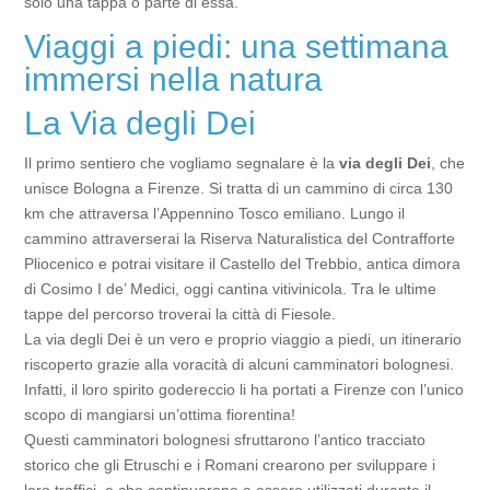
solo una tappa o parte di essa.
Viaggi a piedi: una settimana
immersi nella natura
La Via degli Dei
Il primo sentiero che vogliamo segnalare è la
via degli Dei
, che
unisce Bologna a Firenze. Si tratta di un cammino di circa 130
km che attraversa l’Appennino Tosco emiliano. Lungo il
cammino attraverserai la Riserva Naturalistica del Contrafforte
Pliocenico e potrai visitare il Castello del Trebbio, antica dimora
di Cosimo I de’ Medici, oggi cantina vitivinicola. Tra le ultime
tappe del percorso troverai la città di Fiesole.
La via degli Dei è un vero e proprio viaggio a piedi, un itinerario
riscoperto grazie alla voracità di alcuni camminatori bolognesi.
Infatti, il loro spirito godereccio li ha portati a Firenze con l’unico
scopo di mangiarsi un’ottima fiorentina!
Questi camminatori bolognesi sfruttarono l’antico tracciato
storico che gli Etruschi e i Romani crearono per sviluppare i
loro traffici, e che continuarono a essere utilizzati durante il