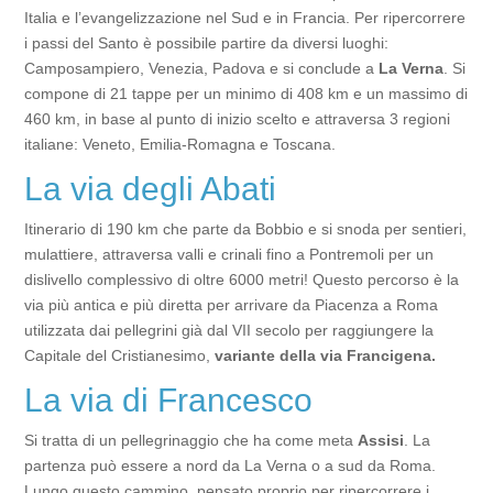
Italia e l’evangelizzazione nel Sud e in Francia. Per ripercorrere
i passi del Santo è possibile partire da diversi luoghi:
Camposampiero, Venezia, Padova e si conclude a
La Verna
. Si
compone di 21 tappe per un minimo di 408 km e un massimo di
460 km, in base al punto di inizio scelto e attraversa 3 regioni
italiane: Veneto, Emilia-Romagna e Toscana.
La via degli Abati
Itinerario di 190 km che parte da Bobbio e si snoda per sentieri,
mulattiere, attraversa valli e crinali fino a Pontremoli per un
dislivello complessivo di oltre 6000 metri! Questo percorso è la
via più antica e più diretta per arrivare da Piacenza a Roma
utilizzata dai pellegrini già dal VII secolo per raggiungere la
Capitale del Cristianesimo,
variante della via Francigena.
La via di Francesco
Si tratta di un pellegrinaggio che ha come meta
Assisi
. La
partenza può essere a nord da La Verna o a sud da Roma.
Lungo questo cammino, pensato proprio per ripercorrere i