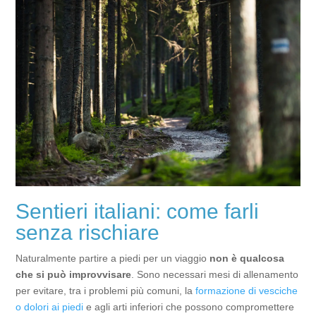
Sentieri italiani: come farli
senza rischiare
Naturalmente partire a piedi per un viaggio
non è qualcosa
che si può improvvisare
. Sono necessari mesi di allenamento
per evitare, tra i problemi più comuni, la
formazione di vesciche
o dolori ai piedi
e agli arti inferiori che possono compromettere