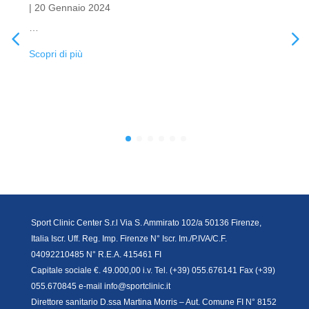
|
20 Gennaio 2024
…
Scopri di più
Sport Clinic Center S.r.l Via S. Ammirato 102/a 50136 Firenze,
Italia Iscr. Uff. Reg. Imp. Firenze N° Iscr. Im./P.IVA/C.F.
04092210485 N° R.E.A. 415461 FI
Capitale sociale €. 49.000,00 i.v. Tel. (+39) 055.676141 Fax (+39)
055.670845 e-mail info@sportclinic.it
Direttore sanitario D.ssa Martina Morris – Aut. Comune FI N° 8152