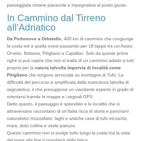
passeggiata rimane piacevole e impegnativa al punto giusto.
In Cammino dal Tirreno
all'Adriatico
Da Portonovo a Orbetello
, 400 km di cammino che congiunge
la costa est a quella ovest passando per 18 tappe tra cui Assisi,
Orvieto, Bolsena, Pitigliano e Capalbio. Solo da queste prime
righe si può capire che non si tratta di un cammino adatto a tutti
proprio per la
natura talvolta impervia di località come
Pitigliano
che sorgono arroccate su montagne di Tufo. La
difficoltà del percorso è amplificata dalla mancanza talvolta di
segnaletica, il che presuppone un viandante esperto in grado di
orientarsi tramite le mappe e i segnali GPS.
Detto questo, il paesaggio è splendido e le località che si
attraversano raccontano di un’Italia ricca di storia e panorami
naturalistici mozzafiato: laghi e antiche cave di tufo etrusche,
mare, dolci colline e vaste pianure.
Questo cammino non si svolge tutto lungo la costa ma la vista
del mare alla fine ti ripagherà della fatica.