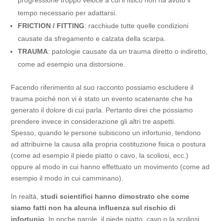
tempo necessario per adattarsi.
FRICTION / FITTING
: racchiude tutte quelle condizioni
causate da sfregamento e calzata della scarpa.
TRAUMA
: patologie causate da un trauma diretto o indiretto,
come ad esempio una distorsione.
Facendo riferimento al suo racconto possiamo escludere il
trauma poiché non vi è stato un evento scatenante che ha
generato il dolore di cui parla. Pertanto direi che possiamo
prendere invece in considerazione gli altri tre aspetti.
Spesso, quando le persone subiscono un infortunio, tendono
ad attribuirne la causa alla propria costituzione fisica o postura
(come ad esempio il piede piatto o cavo, la scoliosi, ecc.)
oppure al modo in cui hanno effettuato un movimento (come ad
esempio il modo in cui camminano).
In realtà,
studi scientifici hanno dimostrato che come
siamo fatti non ha alcuna influenza sul rischio di
infortunio
. In poche parole, il piede piatto, cavo o la scoliosi