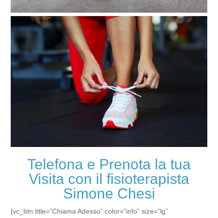
Telefona e Prenota la tua
Visita con il fisioterapista
Simone Chesi
[vc_btn title=”Chiama Adesso” color=”info” size=”lg”