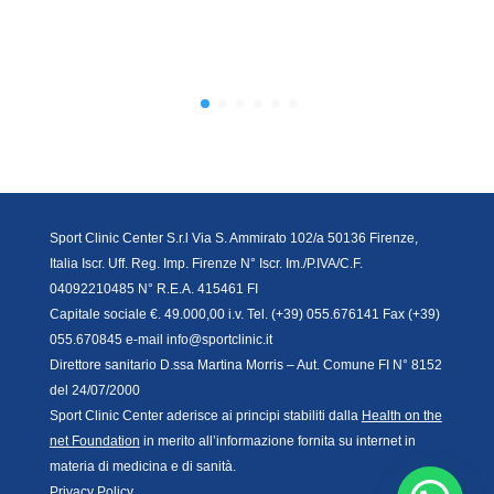
Sport Clinic Center S.r.l Via S. Ammirato 102/a 50136 Firenze,
Italia Iscr. Uff. Reg. Imp. Firenze N° Iscr. Im./P.IVA/C.F.
04092210485 N° R.E.A. 415461 FI
Capitale sociale €. 49.000,00 i.v. Tel. (+39) 055.676141 Fax (+39)
055.670845 e-mail info@sportclinic.it
Direttore sanitario D.ssa Martina Morris – Aut. Comune FI N° 8152
del 24/07/2000
Sport Clinic Center aderisce ai principi stabiliti dalla
Health on the
net Foundation
in merito all’informazione fornita su internet in
materia di medicina e di sanità.
Privacy Policy