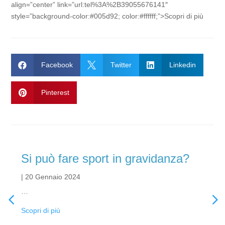
align=”center” link=”url:tel%3A%2B39055676141″
style=”background-color:#005d92; color:#ffffff;”>Scopri di più

Facebook

Twitter

Linkedin

Pinterest
Si può fare sport in gravidanza?
|
20 Gennaio 2024
…
Scopri di più