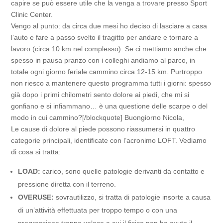
capire se può essere utile che la venga a trovare presso Sport
Clinic Center.
Vengo al punto: da circa due mesi ho deciso di lasciare a casa
l’auto e fare a passo svelto il tragitto per andare e tornare a
lavoro (circa 10 km nel complesso). Se ci mettiamo anche che
spesso in pausa pranzo con i colleghi andiamo al parco, in
totale ogni giorno feriale cammino circa 12-15 km. Purtroppo
non riesco a mantenere questo programma tutti i giorni: spesso
già dopo i primi chilometri sento dolore ai piedi, che mi si
gonfiano e si infiammano… è una questione delle scarpe o del
modo in cui cammino?[/blockquote]
Buongiorno Nicola,
Le cause di dolore al piede possono riassumersi in quattro
categorie principali, identificate con l’acronimo LOFT. Vediamo
di cosa si tratta:
LOAD:
carico, sono quelle patologie derivanti da contatto e
pressione diretta con il terreno.
OVERUSE:
sovrautilizzo, si tratta di patologie insorte a causa
di un’attività effettuata per troppo tempo o con una
progressione troppo veloce a cui il fisico non ha avuto il