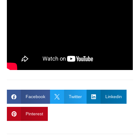

Facebook

Twitter

Linkedin

Pinterest