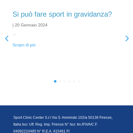
Si può fare sport in gravidanza?
|
20 Gennaio 2024
…
Scopri di più
Sport Clinic Center S.r.l Via S. Ammirato 102/a 50136 Firenze,
Italia Iscr. Uff. Reg. Imp. Firenze N° Iscr. Im./P.IVA/C.F.
04092210485 N° R.E.A. 415461 FI