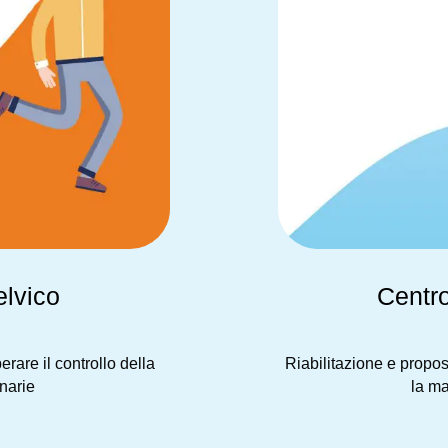
elvico
Centro
rare il controllo della
Riabilitazione e propost
inarie
la ma