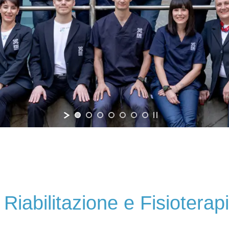
ro di terapia in
Centro del pavim
acqua
pelvico
Scopri di più
Scopri di più
 Riabilitazione e Fisioterap