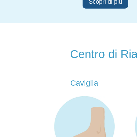
Scopri di più
Centro di Ria
iglia
Ginocchio