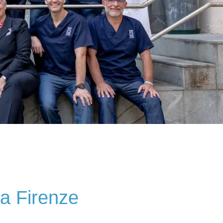
ento
Centro di fisioterapia
pediatrico
Scopri di più
ia Firenze