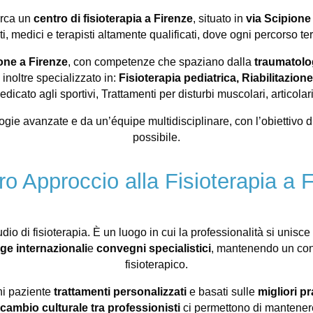
erca un
centro di fisioterapia a Firenze
, situato in
via Scipion
ti, medici e terapisti altamente qualificati, dove ogni percorso te
zione a Firenze
, con competenze che spaziano dalla
traumatolo
è inoltre specializzato in:
Fisioterapia pediatrica,
Riabilitazion
dedicato agli sportivi, Trattamenti per disturbi muscolari, articolar
ogie avanzate e da un’équipe multidisciplinare, con l’obiettivo d
possibile.
tro Approccio alla Fisioterapia a 
io di fisioterapia. È un luogo in cui la professionalità si unisce
ge internazionali
e
convegni specialistici
, mantenendo un cont
fisioterapico.
ni paziente
trattamenti personalizzati
e basati sulle
migliori pr
cambio culturale tra professionisti
ci permettono di mantene