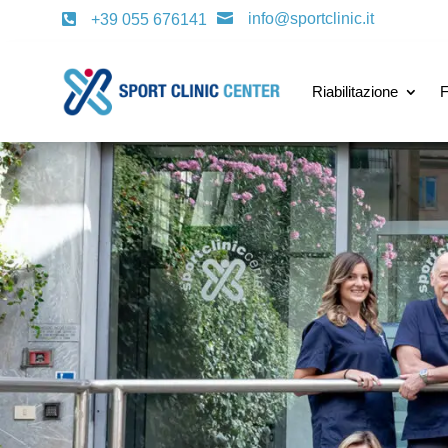
info@sportclinic.it

+39 055 676141

Riabilitazione
F