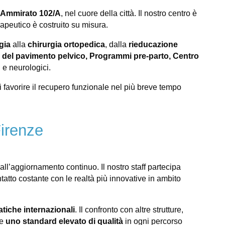
e Ammirato 102/A
, nel cuore della città. Il nostro centro è
rapeutico è costruito su misura.
gia
alla
chirurgia ortopedica
, dalla
rieducazione
e del pavimento pelvico,
Programmi pre-parto,
Centro
i e neurologici.
i favorire il recupero funzionale nel più breve tempo
Firenze
 all’aggiornamento continuo. Il nostro staff partecipa
atto costante con le realtà più innovative in ambito
atiche internazionali
. Il confronto con altre strutture,
re
uno standard elevato di qualità
in ogni percorso