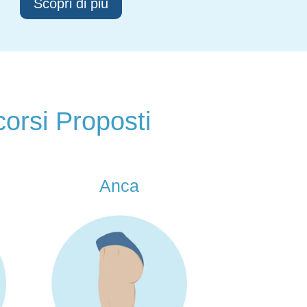
Scopri di più
corsi Proposti
Piede
Gom