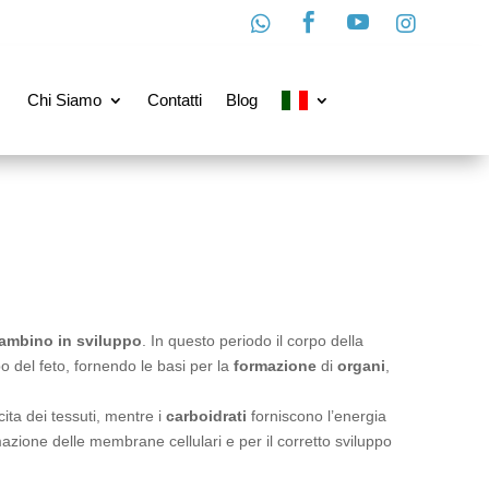




Chi Siamo
Contatti
Blog
ambino in sviluppo
. In questo periodo il corpo della
po del feto, fornendo le basi per la
formazione
di
organi
,
ita dei tessuti, mentre i
carboidrati
forniscono l’energia
azione delle membrane cellulari e per il corretto sviluppo