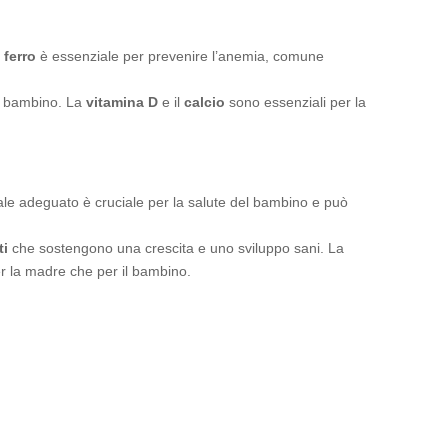
l
ferro
è essenziale per prevenire l’anemia, comune
del bambino. La
vitamina D
e il
calcio
sono essenziali per la
e adeguato è cruciale per la salute del bambino e può
ti
che sostengono una crescita e uno sviluppo sani. La
er la madre che per il bambino.