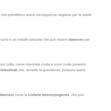
che potrebbero avere conseguenze negative per la salute
rcurio è un metallo pesante che può essere
dannoso
per
poco cotta, carne macinata cruda e uova crude possono
intestinali
che, durante la gravidanza, possono avere
i dannosi
come la
Listeria monocytogenes
, che può