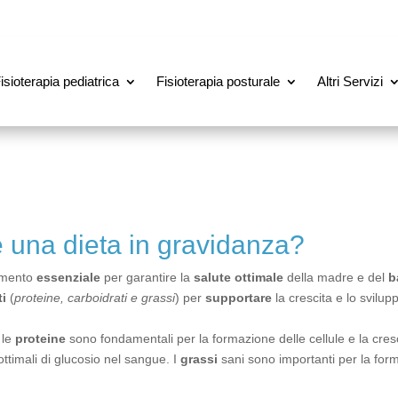
isioterapia pediatrica
Fisioterapia posturale
Altri Servizi
 una dieta in gravidanza?
lemento
essenziale
per garantire la
salute ottimale
della madre e del
b
i
(
proteine, carboidrati e grassi
) per
supportare
la crescita e lo svilup
 le
proteine
sono fondamentali per la formazione delle cellule e la cresc
ttimali di glucosio nel sangue. I
grassi
sani sono importanti per la form