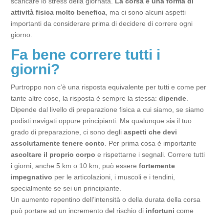
scaricare lo stress della giornata.
La corsa è una forma di
attività fisica molto benefica
, ma ci sono alcuni aspetti
importanti da considerare prima di decidere di correre ogni
giorno.
Fa bene correre tutti i
giorni?
Purtroppo non c’è una risposta equivalente per tutti e come per
tante altre cose, la risposta è sempre la stessa:
dipende
.
Dipende dal livello di preparazione fisica a cui siamo, se siamo
podisti navigati oppure principianti. Ma qualunque sia il tuo
grado di preparazione, ci sono degli
aspetti che devi
assolutamente tenere conto
. Per prima cosa è importante
ascoltare il proprio corpo
e rispettarne i segnali. Correre tutti
i giorni, anche 5 km o 10 km, può essere
fortemente
impegnativo
per le articolazioni, i muscoli e i tendini,
specialmente se sei un principiante.
Un aumento repentino dell’intensità o della durata della corsa
può portare ad un incremento del rischio di
infortuni
come