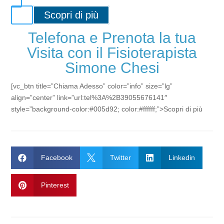
Scopri di più
Telefona e Prenota la tua
Visita con il Fisioterapista
Simone Chesi
[vc_btn title=”Chiama Adesso” color=”info” size=”lg”
align=”center” link=”url:tel%3A%2B39055676141″
style=”background-color:#005d92; color:#ffffff;”>Scopri di più

Facebook

Twitter

Linkedin

Pinterest