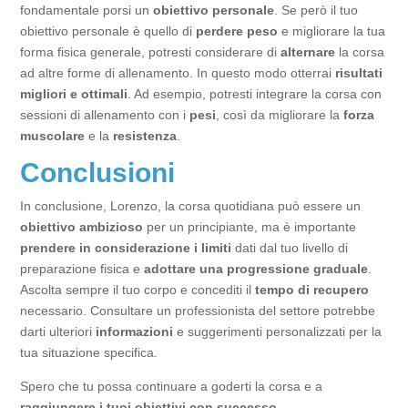
fondamentale porsi un
obiettivo personale
. Se però il tuo
obiettivo personale è quello di
perdere peso
e migliorare la tua
forma fisica generale, potresti considerare di
alternare
la corsa
ad altre forme di allenamento. In questo modo otterrai
risultati
migliori e ottimali
. Ad esempio, potresti integrare la corsa con
sessioni di allenamento con i
pesi
, così da migliorare la
forza
muscolare
e la
resistenza
.
Conclusioni
In conclusione, Lorenzo, la corsa quotidiana può essere un
obiettivo ambizioso
per un principiante, ma è importante
prendere in considerazione i limiti
dati dal tuo livello di
preparazione fisica e
adottare una progressione graduale
.
Ascolta sempre il tuo corpo e concediti il
tempo di recupero
necessario. Consultare un professionista del settore potrebbe
darti ulteriori
informazioni
e suggerimenti personalizzati per la
tua situazione specifica.
Spero che tu possa continuare a goderti la corsa e a
raggiungere i tuoi obiettivi con successo
.