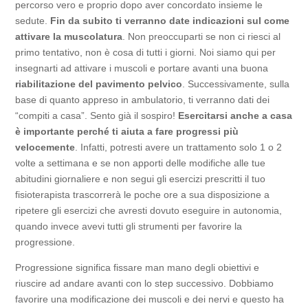
percorso vero e proprio dopo aver concordato insieme le
sedute.
Fin da subito ti verranno date indicazioni sul come
attivare la muscolatura
. Non preoccuparti se non ci riesci al
primo tentativo, non è cosa di tutti i giorni. Noi siamo qui per
insegnarti ad attivare i muscoli e portare avanti una buona
riabilitazione del pavimento pelvico
. Successivamente, sulla
base di quanto appreso in ambulatorio, ti verranno dati dei
“compiti a casa”. Sento già il sospiro!
Esercitarsi anche a casa
è importante perché ti aiuta a fare progressi più
velocemente
. Infatti, potresti avere un trattamento solo 1 o 2
volte a settimana e se non apporti delle modifiche alle tue
abitudini giornaliere e non segui gli esercizi prescritti il tuo
fisioterapista trascorrerà le poche ore a sua disposizione a
ripetere gli esercizi che avresti dovuto eseguire in autonomia,
quando invece avevi tutti gli strumenti per favorire la
progressione.
Progressione significa fissare man mano degli obiettivi e
riuscire ad andare avanti con lo step successivo. Dobbiamo
favorire una modificazione dei muscoli e dei nervi e questo ha