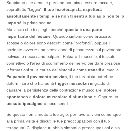
Sappiamo che a molte persone non piace essere toccate,
soprattutto “laggiù”.
Il tuo fisioterapista rispetterà
assolutamente i tempi e se non ti senti a tuo agio non te lo
imporrà
in prima seduta.
Ma lascia che ti spieghi perché
questa è una parte
importante dell’esame
. Quando sintomi come bruciore,
scosse o dolore sono descritti come “profondi”, oppure il
paziente avverte una sensazione di pesantezza sul pavimento
pelvico, è necessario palpare. Palpare il muscolo, il tessuto
connettivo o l’area di scorrimento del nervo per dare preziose
informazioni sulla causa dei sintomi e come trattarli al meglio.
Palpando il pavimento pelvico
, il tuo terapista potrebbe
determinare che hai punti
trigger muscolari
in grado di
causare la persistenza della contrazione muscolare,
dolore
spontaneo
o
dolore muscolare disfunzionale
. Oppure un
tessuto iperalgico
o poco sensibile.
Se questo non ti mette a tuo agio, per favore, vieni comunque
alla prima visita e discuti le tue preoccupazioni con il tuo
terapeuta. Ci dispiace tu abbia sintomi o preoccupazioni e sia