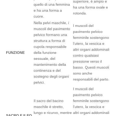
superiore, è ampio e
quello di una femmina
ha una forma ovale e
e ha una forma a
rotonda.
cuore.
Nella pelvi maschile, i
I muscoli del
muscoli del pavimento
pavimento pelvico
pelvico formano una
femminile sostengono
struttura a forma di
l’utero, la vescica e
cupola responsabile
altri organi addominali
FUNZIONE
della funzione
contro qualsiasi
sessuale, del
pressione verso il
mantenimento della
basso. Questi muscoli
continenza e del
sono anche
sostegno degli organi
responsabili del parto.
pelvici.
I muscoli del
pavimento pelvico
Il sacro del bacino
femminile sostengono
maschile è stretto,
l’utero, la vescica e
lungo e ricurvo, mentre
altri organi addominali
SACRO E ILEO