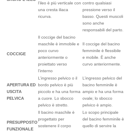
l’ileo è più verticale con
contro qualsiasi
una cresta iliaca
pressione verso il
ricurva.
basso. Questi muscoli
sono anche
responsabili del parto.
Il coccige del bacino
maschile è immobile e
Il coccige del bacino
poco curvo
femminile è flessibile
COCCIGE
anteriormente o
e mobile. È anche
proiettato verso
curvo anteriormente.
l’interno
L’ingresso pelvico o il
L’ingresso pelvico del
APERTURA ED
bordo pelvico è più
bacino femminile è
USCITA
piccolo e ha una forma
ampio e ha una forma
PELVICA
a cuore. Lo sbocco
ovale; lo sbocco
pelvico è stretto.
pelvico è ampio.
Il bacino maschile è
Lo scopo principale
progettato per
del bacino femminile è
PRESUPPOSTO
sostenere il corpo
quello di servire la
FUNZIONALE