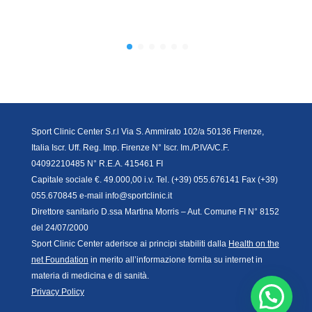
Sport Clinic Center S.r.l Via S. Ammirato 102/a 50136 Firenze,
Italia Iscr. Uff. Reg. Imp. Firenze N° Iscr. Im./P.IVA/C.F.
04092210485 N° R.E.A. 415461 FI
Capitale sociale €. 49.000,00 i.v. Tel. (+39) 055.676141 Fax (+39)
055.670845 e-mail info@sportclinic.it
Direttore sanitario D.ssa Martina Morris – Aut. Comune FI N° 8152
del 24/07/2000
Sport Clinic Center aderisce ai principi stabiliti dalla
Health on the
net Foundation
in merito all’informazione fornita su internet in
materia di medicina e di sanità.
Privacy Policy