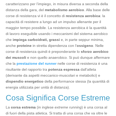
caratterizzano per l’impiego, in misura diversa a seconda della
distanza della gara, del
metabolismo aerobico
. Alla base delle
corse di resistenza vi è il concetto di
resistenza aerobica
: la
capacità di resistere a lungo ad un impulso allenante per il
maggior tempo possibile. La resistenza aerobica è la quantità
di lavoro eseguibile usando i meccanismi del sistema aerobico
che
impiega carboidrati, grassi
e, in parte seppur minima,
anche
proteine
in stretta dipendenza con l’
ossigeno
. Nelle
corse di resistenza quindi è preponderante lo
sforzo aerobico
dei muscoli
e non quello anaerobico. Si può dunque affermare
che la
prestazione del runner
nelle corse di resistenza è una
risultante del rapporto tra
potenza espressa
dall’atleta
(derivante da aspetti meccanico-muscolari e metabolici) e
dispendio energetico
della performance stessa (la quantità di
energia utilizzata per unità di distanza).
Cosa Significa Corse Estreme
La
corsa estrema
(in inglese
extreme running
) è una corsa al
di fuori della pista atletica. Si tratta di una corsa che va oltre le