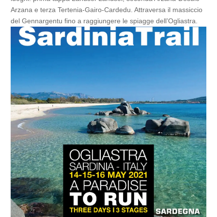
Arzana e terza Tertenia-Gairo-Cardedu. Attraversa il massiccio
del Gennargentu fino a raggiungere le spiagge dell’Ogliastra.