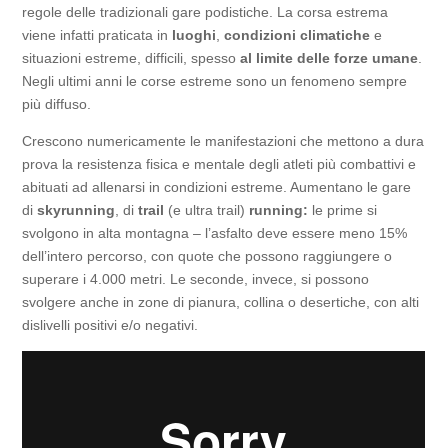
regole delle tradizionali gare podistiche. La corsa estrema
viene infatti praticata in
luoghi
,
condizioni climatiche
e
situazioni estreme, difficili, spesso
al limite delle forze umane
.
Negli ultimi anni le corse estreme sono un fenomeno sempre
più diffuso.
Crescono numericamente le manifestazioni che mettono a dura
prova la resistenza fisica e mentale degli atleti più combattivi e
abituati ad allenarsi in condizioni estreme. Aumentano le gare
di
skyrunning
, di
trail
(e ultra trail)
running:
le prime si
svolgono in alta montagna – l’asfalto deve essere meno 15%
dell’intero percorso, con quote che possono raggiungere o
superare i 4.000 metri. Le seconde, invece, si possono
svolgere anche in zone di pianura, collina o desertiche, con alti
dislivelli positivi e/o negativi.