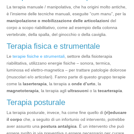
La terapia manuale / manipolativa, che ha origini molto antiche,
è l’insieme delle tecniche manuali, eseguite “cum manu”, per la
manipolazione o mobilizzazione delle articolazioni
del
corpo a scopo riabilitativo, come ad esempio della colonna
vertebrale, della spalla, del ginocchio o della caviglia.
Terapia fisica e strumentale
Le
terapie fisiche e strumentali
, settore della fisioterapia
riabilitativa, utilizzano energie fisiche – sonora, termica,
luminosa ed elettro-magnetica – per trattare patologie dolorose
(muscolari e/o articolari). Fanno parte di questo gruppo terapie
come la
laserterapia
, la terapia a
onde d’urto
, la
magnetoterapia
, la terapia agli
ultrasuoni
o la
tecarterapia
.
Terapia posturale
La terapia posturale, invece, ha come fine quello di
(ri)educare
il corpo
che, a seguito di un infortunio od intervento, potrebbe
aver assunto una
postura antalgica
. È un intervento che può
essere svolto in via preventiva o essere necessario per curare