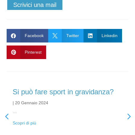
Scrivici una mail

Facebook

Twitter

Linkedin

Pinterest
Si può fare sport in gravidanza?
|
20 Gennaio 2024
…
Scopri di più