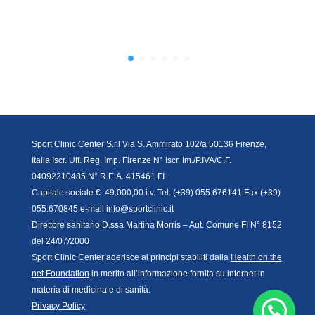
Sport Clinic Center S.r.l Via S. Ammirato 102/a 50136 Firenze,
Italia Iscr. Uff. Reg. Imp. Firenze N° Iscr. Im./P.IVA/C.F.
04092210485 N° R.E.A. 415461 FI
Capitale sociale €. 49.000,00 i.v. Tel. (+39) 055.676141 Fax (+39)
055.670845 e-mail info@sportclinic.it
Direttore sanitario D.ssa Martina Morris – Aut. Comune FI N° 8152
del 24/07/2000
Sport Clinic Center aderisce ai principi stabiliti dalla
Health on the
net Foundation
in merito all’informazione fornita su internet in
materia di medicina e di sanità.
Privacy Policy