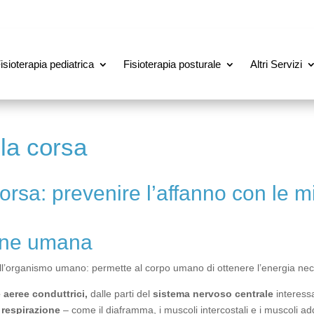
isioterapia pediatrica
Fisioterapia posturale
Altri Servizi
la corsa
rsa: prevenire l’affanno con le mig
ione umana
l’organismo umano: permette al corpo umano di ottenere l’energia neces
e aeree conduttrici,
dalle parti del
sistema nervoso centrale
interessa
 respirazione
– come il diaframma, i muscoli intercostali e i muscoli ad