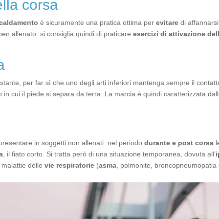
ella corsa
caldamento
è sicuramente una pratica ottima per
evitare
di affannarsi
n allenato: si consiglia quindi di praticare
esercizi di attivazione de
a
costante, per far sì che uno degli arti inferiori mantenga sempre il contat
 in cui il piede si separa da terra. La marcia è quindi caratterizzata da
ò presentare in soggetti non allenati: nel periodo
durante e post corsa
l
a
, il fiato corto. Si tratta però di una situazione temporanea, dovuta all’
i
a malattie delle
vie respiratorie
(
asma
, polmonite, broncopneumopatia c