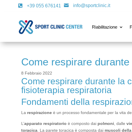
info@sportclinic.it

+39 055 676141

Riabilitazione
F
Come respirare durante 
8 Febbraio 2022
Come respirare durante la co
fisioterapia respiratoria
Fondamenti della respiraz
La
respirazione
è un processo fondamentale per la vita del
L’
apparato respiratorio
è composto dai
polmoni
, dalle
vi
toracica
. La parete toracica è composta dai
muscoli della