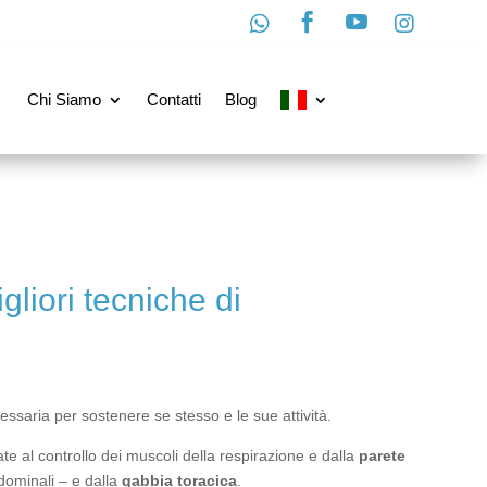




Chi Siamo
Contatti
Blog
liori tecniche di
saria per sostenere se stesso e le sue attività.
te al controllo dei muscoli della respirazione e dalla
parete
dominali – e dalla
gabbia toracica
.