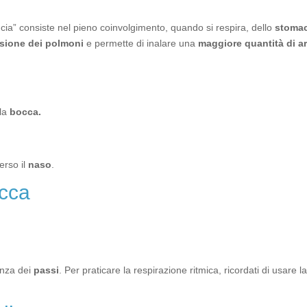
cia” consiste nel pieno coinvolgimento, quando si respira, dello
stoma
sione dei polmoni
e permette di inalare una
maggiore quantità di ar
 la
bocca.
erso il
naso
.
occa
enza dei
passi
. Per praticare la respirazione ritmica, ricordati di usare 