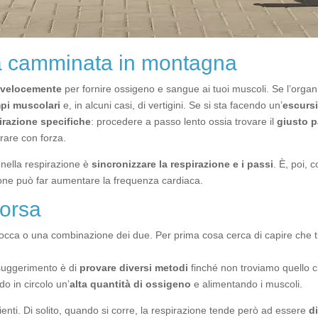
a camminata in montagna
 velocemente
per fornire ossigeno e sangue ai tuoi muscoli. Se l’orga
pi muscolari
e, in alcuni casi, di vertigini. Se si sta facendo un’
escursi
irazione specifiche
: procedere a passo lento ossia trovare il
giusto 
irare con forza.
nella respirazione è
sincronizzare la respirazione e i passi
. È, poi, 
azione può far aumentare la frequenza cardiaca.
corsa
a bocca o una combinazione dei due. Per prima cosa cerca di capire che t
l suggerimento è di
provare diversi metodi
finché non troviamo quello c
do in circolo un’
alta quantità di ossigeno
e alimentando i muscoli.
ienti. Di solito, quando si corre, la respirazione tende però ad essere
d