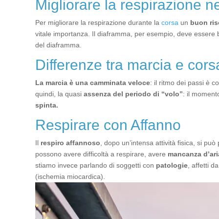
Migliorare la respirazione n
Per migliorare la respirazione durante la
corsa
un
buon ris
vitale importanza. Il diaframma, per esempio, deve essere be
del diaframma.
Differenze tra marcia e cors
La marcia è una camminata veloce
: il ritmo dei passi è 
quindi, la quasi
assenza del periodo di “volo”
: il momento
spinta.
Respirare con Affanno
Il
respiro affannoso
, dopo un’intensa attività fisica, si pu
possono avere difficoltà a respirare, avere
mancanza d’ari
stiamo invece parlando di soggetti con
patologie
, affetti d
(ischemia miocardica).