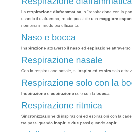
Respirazione diaframmatica
La
respirazione diaframmatica,
o “respirazione con la pan
usando il diaframma, rende possibile una
maggiore espan
riempirsi in modo più efficiente.
Naso e bocca
Inspirazione
attraverso il
naso
ed
espirazione
attraverso
Respirazione nasale
Con la respirazione nasale, si
inspira ed espira
solo attrav
Respirazione solo con la b
Inspirazione
e
espirazione
solo con la
bocca
.
Respirazione ritmica
Sincronizzazione
di inspirazioni ed espirazioni con la cad
tre
passi quando
inspiri
e
due
passi quando
espiri
.