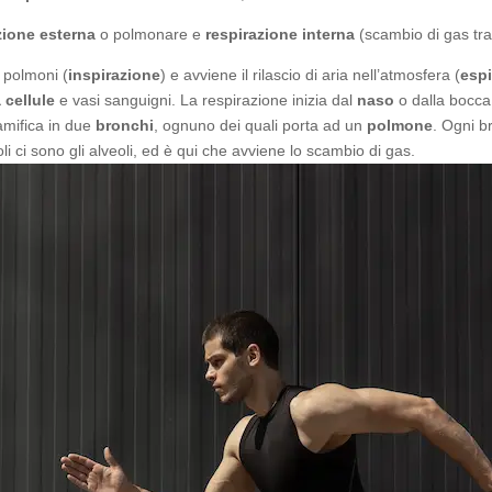
zione esterna
o polmonare e
respirazione interna
(scambio di gas tra
i polmoni (
inspirazione
) e avviene il rilascio di aria nell’atmosfera (
espi
 cellule
e vasi sanguigni. La respirazione inizia dal
naso
o dalla bocca,
ramifica in due
bronchi
, ognuno dei quali porta ad un
polmone
. Ogni br
ioli ci sono gli alveoli, ed è qui che avviene lo scambio di gas.