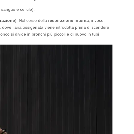
 sangue e cellule).
razione
). Nel corso della
respirazione interna
, invece,
 dove l’aria ossigenata viene introdotta prima di scendere
onco si divide in bronchi più piccoli e di nuovo in tubi