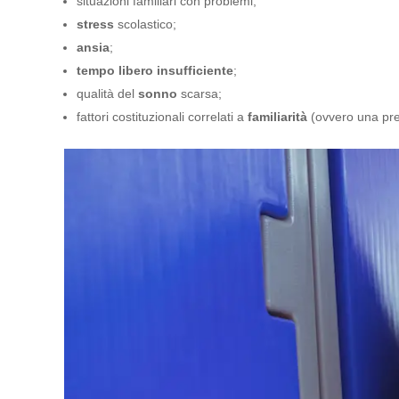
situazioni familiari con problemi;
stress
scolastico;
ansia
;
tempo libero insufficiente
;
qualità del
sonno
scarsa;
fattori costituzionali correlati a
familiarità
(ovvero una pred