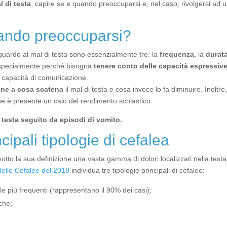
l di testa
, capire se e quando preoccuparsi e, nel caso, rivolgersi ad 
uando preoccuparsi?
iguardo al mal di testa sono essenzialmente tre: la
frequenza,
la
durat
 specialmente perché bisogna
tenere conto delle capacità espressiv
a capacità di comunicazione.
one a cosa scatena
il mal di testa e cosa invece lo fa diminuire. Inoltr
 se è presente un calo del rendimento scolastico.
 testa seguito da episodi di vomito.
cipali tipologie di cefalea
otto la sua definizione una vasta gamma di dolori localizzati nella test
delle Cefalee del 2018
individua tre tipologie principali di cefalee:
le più frequenti (rappresentano il 90% dei casi);
che;