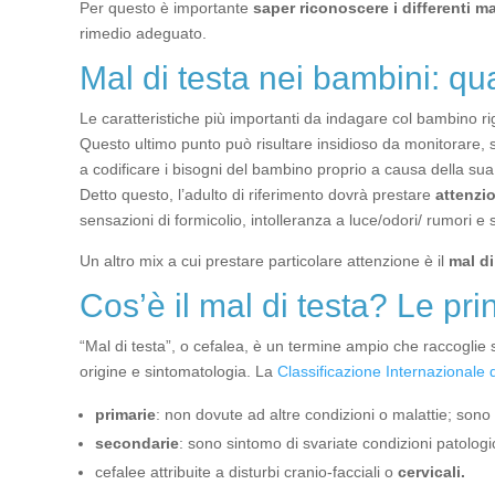
Per questo è importante
saper riconoscere i differenti ma
rimedio adeguato.
Mal di testa nei bambini: q
Le caratteristiche più importanti da indagare col bambino r
Questo ultimo punto può risultare insidioso da monitorare,
a codificare i bisogni del bambino proprio a causa della su
Detto questo, l’adulto di riferimento dovrà prestare
attenzi
sensazioni di formicolio, intolleranza a luce/odori/ rumori e
Un altro mix a cui prestare particolare attenzione è il
mal di
Cos’è il mal di testa? Le prin
“Mal di testa”, o cefalea, è un termine ampio che raccoglie s
origine e sintomatologia.
La
Classificazione Internazionale 
primarie
: non dovute ad altre condizioni o malattie; sono 
secondarie
: sono sintomo di svariate condizioni patologi
cefalee attribuite a disturbi cranio-facciali o
cervicali.