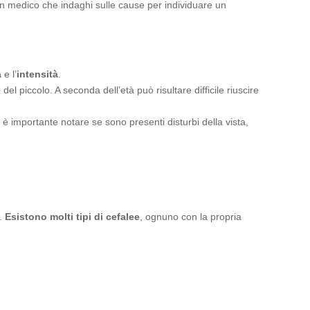
un medico che indaghi sulle cause per individuare un
a
e l’
intensità
.
e
del piccolo. A seconda dell’età può risultare difficile riuscire
e, è importante notare se sono presenti disturbi della vista,
a.
Esistono molti tipi di cefalee
, ognuno con la propria