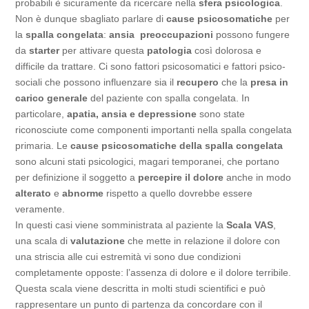
probabili è sicuramente da ricercare nella
sfera psicologica
.
Non è dunque sbagliato parlare di
cause psicosomatiche
per
la
spalla congelata
:
ansia preoccupazioni
possono fungere
da
starter
per attivare questa
patologia
così dolorosa e
difficile da trattare. Ci sono fattori psicosomatici e fattori psico-
sociali che possono influenzare sia il
recupero
che la
presa in
carico generale
del paziente con spalla congelata. In
particolare,
apatia, ansia e depressione
sono state
riconosciute come componenti importanti nella spalla congelata
primaria. Le
cause psicosomatiche della spalla congelata
sono alcuni stati psicologici, magari temporanei, che portano
per definizione il soggetto a
percepire il dolore
anche in modo
alterato
e
abnorme
rispetto a quello dovrebbe essere
veramente.
In questi casi viene somministrata al paziente la
Scala VAS
,
una scala di
valutazione
che mette in relazione il dolore con
una striscia alle cui estremità vi sono due condizioni
completamente opposte: l’assenza di dolore e il dolore terribile.
Questa scala viene descritta in molti studi scientifici e può
rappresentare un punto di partenza da concordare con il