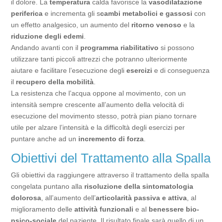
il dolore. La
temperatura
calda favorisce la
vasodilatazione
periferica
e incrementa gli s
cambi metabolici e gassosi
con
un effetto analgesico, un aumento del
ritorno venoso
e la
riduzione degli edemi
.
Andando avanti con il
programma riabilitativo
si possono
utilizzare tanti piccoli attrezzi che potranno ulteriormente
aiutare e facilitare l’esecuzione degli
esercizi
e di conseguenza
il
recupero della mobilità
.
La resistenza che l’acqua oppone al movimento, con un
intensità sempre crescente all’aumento della velocità di
esecuzione del movimento stesso, potrà pian piano tornare
utile per alzare l’intensità e la difficoltà degli esercizi per
puntare anche ad un
incremento di forza
.
Obiettivi del Trattamento alla Spalla
Gli obiettivi da raggiungere attraverso il trattamento della spalla
congelata puntano alla
risoluzione della sintomatologia
dolorosa
, all’aumento dell’
articolarità passiva e attiva
, al
miglioramento delle
attività funzionali
e al
benessere bio-
psico-sociale
del paziente. Il risultato finale sarà quello di un