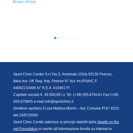
Scopri di più
Sport Clinic Center S.r.l Via S. Ammirato 102/a 50136 Firenze,
Italia Iscr. Uff. Reg. Imp. Firenze N° Iscr. Im./P.IVA/C.F.
04092210485 N° R.E.A. 415461 FI
Capitale sociale €. 49.000,00 i.v. Tel. (+39) 055.676141 Fax (+39)
055.670845 e-mail info@sportclinic.it
Direttore sanitario D.ssa Martina Morris – Aut. Comune FI N° 8152
del 24/07/2000
Sport Clinic Center aderisce ai principi stabiliti dalla
Health on the
net Foundation
in merito all’informazione fornita su internet in