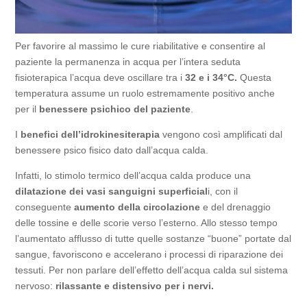
Per favorire al massimo le cure riabilitative e consentire al
paziente la permanenza in acqua per l’intera seduta
fisioterapica l’acqua deve oscillare tra i
32 e i 34°C.
Questa
temperatura assume un ruolo estremamente positivo anche
per il
benessere psichico del paziente
.
I
benefici dell’idrokinesiterapia
vengono così amplificati dal
benessere psico fisico dato dall’acqua calda.
Infatti, lo stimolo termico dell’acqua calda produce una
dilatazione dei vasi sanguigni superficial
i, con il
conseguente
aumento della circolazione
e del drenaggio
delle tossine e delle scorie verso l’esterno. Allo stesso tempo
l’aumentato afflusso di tutte quelle sostanze “buone” portate dal
sangue, favoriscono e accelerano i processi di riparazione dei
tessuti. Per non parlare dell’effetto dell’acqua calda sul sistema
nervoso:
rilassante e distensivo per i nervi.