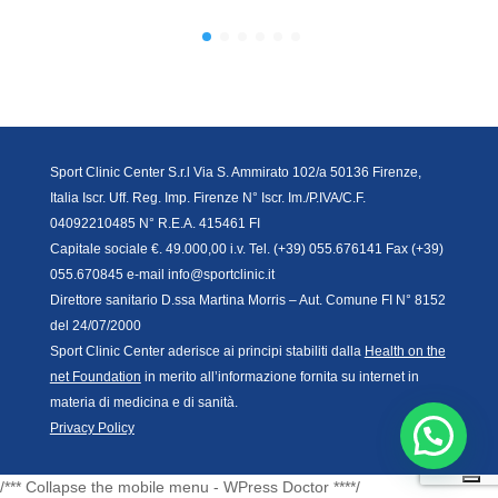
Sport Clinic Center S.r.l Via S. Ammirato 102/a 50136 Firenze,
Italia Iscr. Uff. Reg. Imp. Firenze N° Iscr. Im./P.IVA/C.F.
04092210485 N° R.E.A. 415461 FI
Capitale sociale €. 49.000,00 i.v. Tel. (+39) 055.676141 Fax (+39)
055.670845 e-mail info@sportclinic.it
Direttore sanitario D.ssa Martina Morris – Aut. Comune FI N° 8152
del 24/07/2000
Sport Clinic Center aderisce ai principi stabiliti dalla
Health on the
net Foundation
in merito all’informazione fornita su internet in
materia di medicina e di sanità.
Privacy Policy
/*** Collapse the mobile menu - WPress Doctor ****/