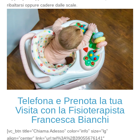
ribaltarsi oppure cadere dalle scale.
Telefona e Prenota la tua
Visita con la Fisioterapista
Francesca Bianchi
[vc_btn title=”Chiama Adesso” color=”info” size=”lg”
align=”center” link=”url:tel%3A%2B39055676141″