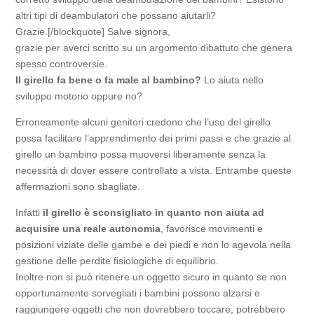
altri tipi di deambulatori che possano aiutarli?
Grazie.[/blockquote]
Salve signora,
grazie per averci scritto su un argomento dibattuto che genera
spesso controversie.
Il girello fa bene o fa male al bambino?
Lo aiuta nello
sviluppo motorio oppure no?
Erroneamente alcuni genitori credono che l’uso del girello
possa facilitare l’apprendimento dei primi passi e che grazie al
girello un bambino possa muoversi liberamente senza la
necessità di dover essere controllato a vista. Entrambe queste
affermazioni sono sbagliate.
Infatti
il girello è sconsigliato in quanto non aiuta ad
acquisire una reale autonomia
, favorisce movimenti e
posizioni viziate delle gambe e dei piedi e non lo agevola nella
gestione delle perdite fisiologiche di equilibrio.
Inoltre non si può ritenere un oggetto sicuro in quanto se non
opportunamente sorvegliati i bambini possono alzarsi e
raggiungere oggetti che non dovrebbero toccare, potrebbero