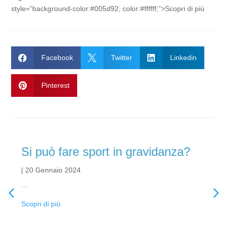
style=”background-color:#005d92; color:#ffffff;”>Scopri di più

Facebook

Twitter

Linkedin

Pinterest
Si può fare sport in gravidanza?
|
20 Gennaio 2024
…
Scopri di più