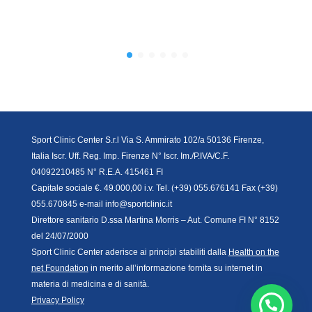
Sport Clinic Center S.r.l Via S. Ammirato 102/a 50136 Firenze,
Italia Iscr. Uff. Reg. Imp. Firenze N° Iscr. Im./P.IVA/C.F.
04092210485 N° R.E.A. 415461 FI
Capitale sociale €. 49.000,00 i.v. Tel. (+39) 055.676141 Fax (+39)
055.670845 e-mail info@sportclinic.it
Direttore sanitario D.ssa Martina Morris – Aut. Comune FI N° 8152
del 24/07/2000
Sport Clinic Center aderisce ai principi stabiliti dalla
Health on the
net Foundation
in merito all’informazione fornita su internet in
materia di medicina e di sanità.
Privacy Policy